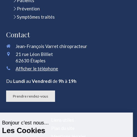
Patients
Prévention
Symptômes traités
Contact
Jean-François Varret chiropracteur
21 rue Léon Billiet
62630
Étaples
Afficher le téléphone
Du
Lundi
au
Vendredi
de
9h
à
19h
Prendre rendez-vous
Continuer sans accepter
Bonjour c'est nous...
Liens utiles
Les Cookies
Plan du site
Notre rôle est de contribuer à l'analyse du
Mentions légales