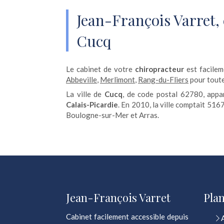
Jean-François Varret,
Cucq
Le cabinet de votre
chiropracteur
est facilem
Abbeville
,
Merlimont
,
Rang-du-Fliers
pour toute
La ville de
Cucq
, de code postal 62780, app
Calais-Picardie
. En 2010, la ville comptait 516
Boulogne-sur-Mer et Arras.
Jean-François Varret
Plan
Cabinet facilement accessible depuis
Continuer sans accepter