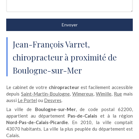
Envoyer
Jean-François Varret,
chiropracteur à proximité de
Boulogne-sur-Mer
Le cabinet de votre
chiropracteur
est facilement accessible
depuis
Saint-Martin-Boulogne
,
Wimereux
,
Wimille
,
Rue
mais
aussi
Le Portel
ou
Desvres
.
La ville de
Boulogne-sur-Mer
, de code postal 62200,
appartient au département
Pas-de-Calais
et à la région
Nord-Pas-de-Calais-Picardie
. En 2010, la ville comptait
43070 habitants. La ville la plus peuplée du département est
Calais.